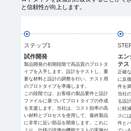
と信頼性が向上します。
ステップ1
STE
試作開発
エン
テス
製品開発の初期段階で高品質のプロトタ
イプを入手します。設計をテストし、重
正確
要な材料と設計の調整を行い、テスト用
に反
のプロトタイプを準備します。
件を
この段階では、お客様の製品要件と設計
当社
ファイルに基づいてプロトタイプの作成
る設
を支援します。当社は、コスト効率の高
に軽
い材料とプロセスを使用して、最終製品
スに
に非常に近い部品を開発します。これに
件と
より、仕様の評価や機能テストの実施が
てい