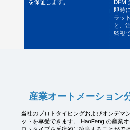
を保証します。
DFM
即時
ラッ
と、
監視
産業オートメーション
当社のプロトタイピングおよびオンデマ
ットを享受できます。 HaoFeng の
ロトタイプを反復的に改良することがで