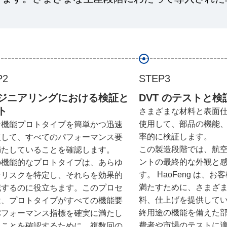
P2
STEP3
ジニアリングにおける検証と
DVT のテストと検
ト
さまざまな材料と表面
使用して、部品の機能
な機能プロトタイプを簡単かつ迅速
率的に検証します。
復して、すべてのパフォーマンス要
この製造段階では、航
満たしていることを確認します。
ントの最終的な外観と
の機能的なプロトタイプは、あらゆ
す。 HaoFeng は、
計リスクを特定し、それらを効果的
満たすために、さまざ
減するのに役立ちます。このプロセ
料、仕上げを提供して
は、プロトタイプがすべての機能要
終用途の機能を備えた
パフォーマンス指標を確実に満たし
費者や市場のテストに
ることを確認するために、複数回の