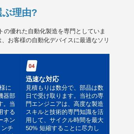
選ぶ理由?
ントの優れた自動化製造を専門としていま
は、お客様の自動化デバイスに最適なソリ
迅速な対応
仕様に
見積もりは数分で、部品は数
機器部
日で受け取ります。当社の専
す。当
門エンジニアは、高度な製造
用する
スキルと技術的専門知識を活
ーネン
用して、サイクル時間を最大
 インチ
50% 短縮することに尽力し