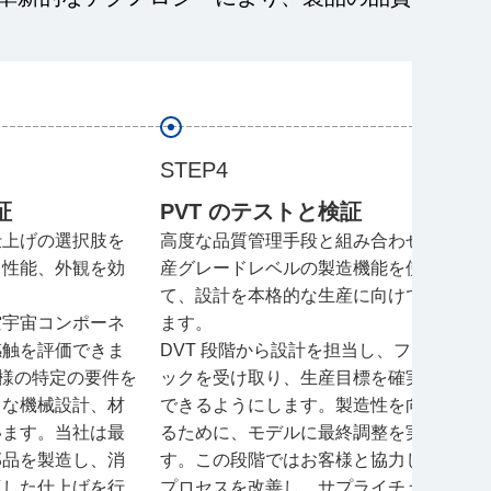
STEP4
証
PVT のテストと検証
仕上げの選択肢を
高度な品質管理手段と組み合わせて、生
、性能、外観を効
産グレードレベルの製造機能を使用し
て、設計を本格的な生産に向けて準備し
空宇宙コンポーネ
ます。
感触を評価できま
DVT 段階から設計を担当し、フィードバ
お客様の特定の要件を
ックを受け取り、生産目標を確実に達成
まな機械設計、材
できるようにします。製造性を向上させ
います。当社は最
るために、モデルに最終調整を実施しま
部品を製造し、消
す。この段階ではお客様と協力して製造
適した仕上げを行
プロセスを改善し、サプライチェーンを