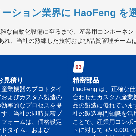
ーション業界に HaoFeng を
から複雑な自動化設備に至るまで、産業用コンポーネ
あれ、当社の熟練した技術および品質管理チーム
。
お見積り
精密部品
は産業機器のプロトタイ
HaoFeng は、正確な
グおよびカスタム製造の
合わせたカスタム産業
の効率的なプロセスを提
品の製造に優れていま
ます。当社の即時見積プ
社の製造専門知識を活
トフォームは、価格設定
ことで、産業用コンポ
ードタイム、および
トに対して +/- 0.001