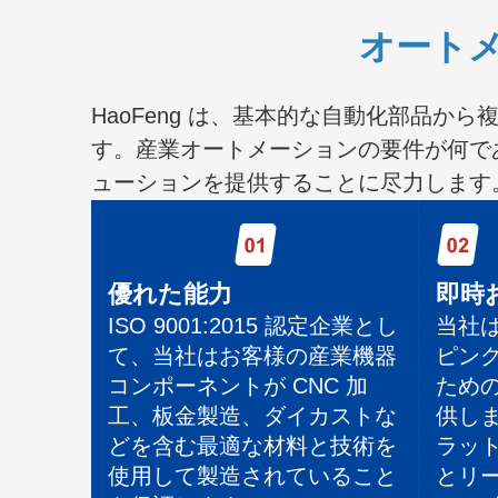
オートメ
HaoFeng は、基本的な自動化部品
す。産業オートメーションの要件が何で
ューションを提供することに尽力します
優れた能力
即時
ISO 9001:2015 認定企業とし
当社
て、当社はお客様の産業機器
ピン
コンポーネントが CNC 加
ため
工、板金製造、ダイカストな
供し
どを含む最適な材料と技術を
ラッ
使用して製造されていること
とリ