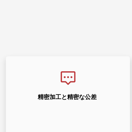
確な仕様を満たしていることを保証します。
て、当社は品質を優先し、コンポーネントが正
精密加工と精密な公差
ISO 2768 および ISO 9001:13485 認定企業とし
ロジーと広範な専門知識を融合させています。
当社の CNC 精密機械加工は、最先端のテクノ