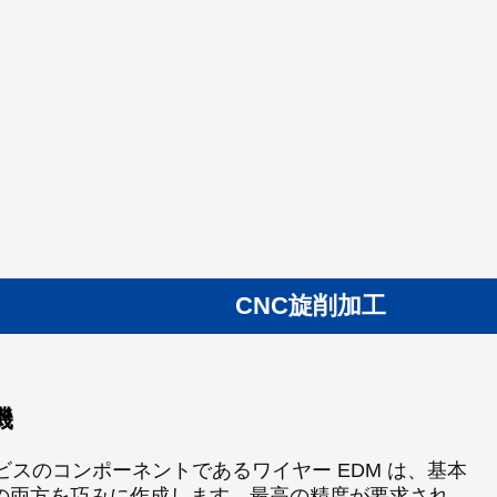
CNC旋削加工
機
正確な公差で複雑な形
を持つ金属部品の製造に最
やプロトタイプに比類のな
 サービスのコンポーネントであるワイヤー EDM は、基本
質材料の加工に優れて
のある研削能力は、小
ング センターは多様な
の両方を巧みに作成します。最高の精度が要求され