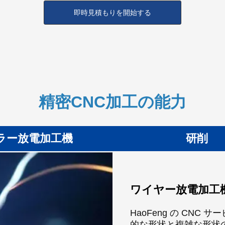
即時見積もりを開始する
精密CNC加工の能力
ラー放電加工機
研削
ミラー放電加工機
研削
CNC旋削加工
ワイヤー放電加工
ミラー放電加工は鏡面の高精度部品を製造します。
HaoFeng の最先端の製造施設には、精密な公差
HaoFeng の高度な CNC 旋削技術は、機械部品
HaoFeng の CNC
状を作成でき、特に従来のツールでは困難だった硬
適な高精度研削盤が含まれています。当社の適応性
い精度と再現性を提供します。当社の幅広いターニ
的な形状と複雑な形状