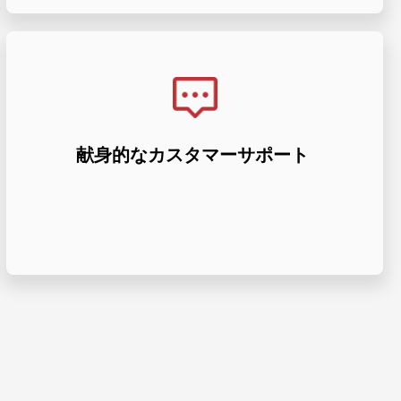
ださい。
サポートを提供する当社のチームを信頼してく
る、優れた指導と比類のないエンジニアリング
献身的なカスタマーサポート
います。優れたプロジェクトの成果を保証す
品質を向上させるための熟練したエンジニアが
HaoFeng には、設計を改良し、経費を削減し、