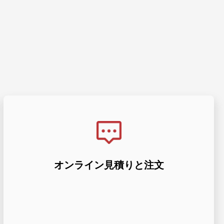
できます。
密加工の見積もりを待つことなく、簡単に注文
オンライン見積りと注文
価格がリアルタイムで即時に表示されます。精
は、材料と仕上げのオプションを備えた部品の
HaoFeng のオンライン プラットフォームで