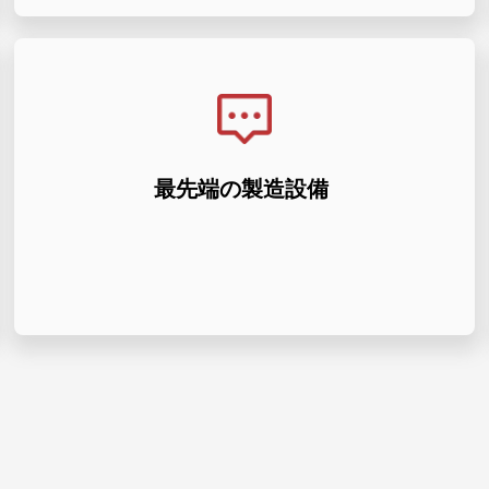
でいます。
適な製品品質を確保するために熱心に取り組ん
術を採用しています。当社の専任技術者は、最
最先端の製造設備
試作でも量産でも、最高級の素材と最先端の技
工、EDM などの高度な設備を誇っています。
HaoFeng は、精密 CNC フライス加工、旋削加