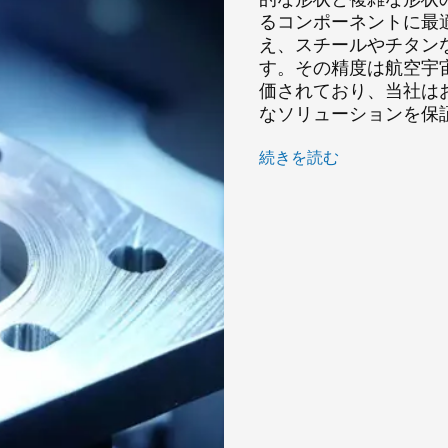
います。航空宇宙からエレクトロニクスまでの幅広
さな部品から複雑な形状まであらゆるものを扱うの
用途に対応し、すべてのバッチにわたって一貫した
るコンポーネントに最
供する当社のミラー EDM は、比類のない精度を
ホイールは材料の除去を制御し、研磨仕上げを保証
ラーを最小限に抑えることで、品質を損なうことな
え、スチールやチタン
な形状を一貫してキャプチャします。
り、コストの削減、摩耗の軽減、エラーの最小限化
可能になります。当社の熟練した技術者と高品質の 
す。その精度は航空宇
の専門家チームに頼って、プロジェクトに最適な研
ンポーネント製造における卓越した職人技をご活用
価されており、当社は
続きを読む
つけるお手伝いをしてください。
なソリューションを保
続きを読む
READ MORE
続きを読む