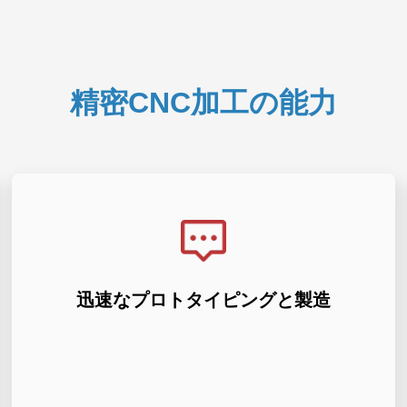
精密CNC加工の能力
加工は、あらゆる生産量に対応できます。
までの時間の短縮が促進されます。当社の CNC
迅速なプロトタイピングと製造
タイプに変換され、より迅速な反復と市場投入
ます。当社の迅速な対応により、設計がプロト
プロトタイプから量産までの製品開発を加速し