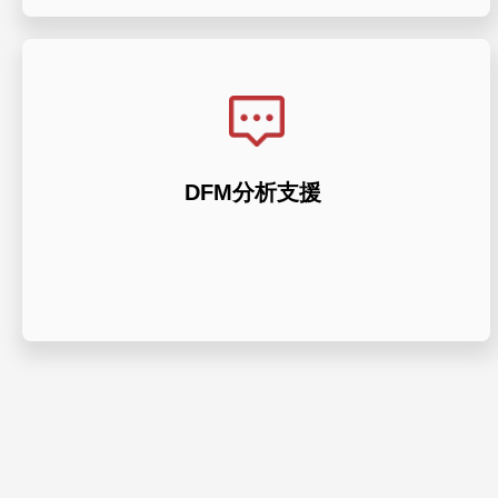
数分以内に実行できます。
定します。 CNC 部品の包括的な DFM 解析を
DFM分析支援
活用して、複雑な形状における加工の課題を特
当社のプラットフォームの最先端の機械学習を