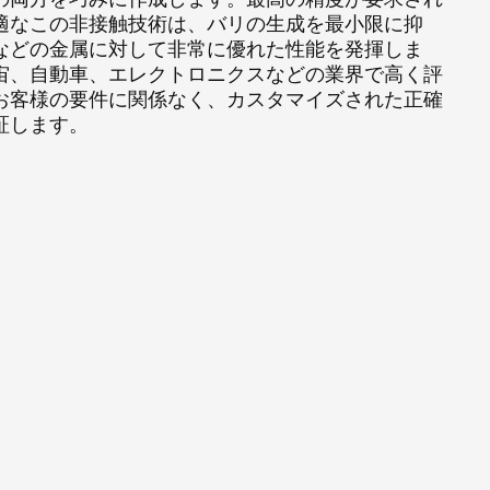
い業界にサービスを提
に優れています。精密
精度を保証します。エ
適なこの非接触技術は、バリの生成を最小限に抑
保証し、複雑な輪郭や複雑
します。この効率によ
く、より迅速な生産が
などの金属に対して非常に優れた性能を発揮しま
につながります。当社
CNC マシンによる、コ
宙、自動車、エレクトロニクスなどの業界で高く評
削ソリューションを見
ください。
お客様の要件に関係なく、カスタマイズされた正確
証します。