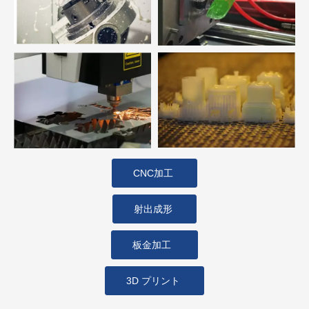
CNC加工
射出成形
板金加工
3D プリント