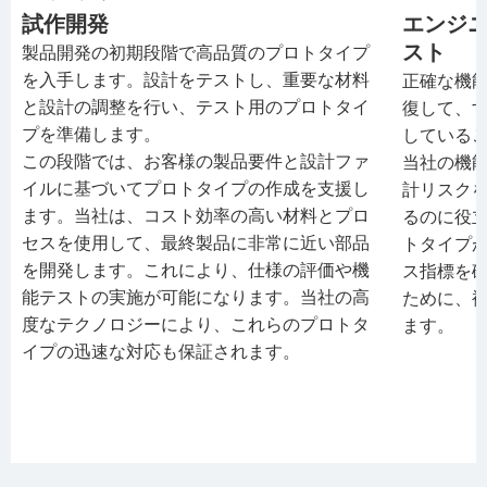
試作開発
エンジ
スト
製品開発の初期段階で高品質のプロトタイプ
を入手します。設計をテストし、重要な材料
正確な機
と設計の調整を行い、テスト用のプロトタイ
復して、
プを準備します。
している
この段階では、お客様の製品要件と設計ファ
当社の機
イルに基づいてプロトタイプの作成を支援し
計リスク
ます。当社は、コスト効率の高い材料とプロ
るのに役
セスを使用して、最終製品に非常に近い部品
トタイプ
を開発します。これにより、仕様の評価や機
ス指標を
能テストの実施が可能になります。当社の高
ために、
度なテクノロジーにより、これらのプロトタ
ます。
イプの迅速な対応も保証されます。